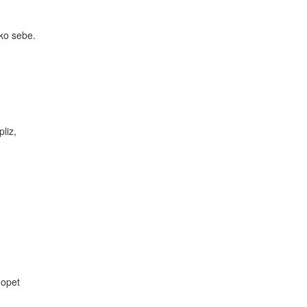
oko sebe.
liz,
 opet