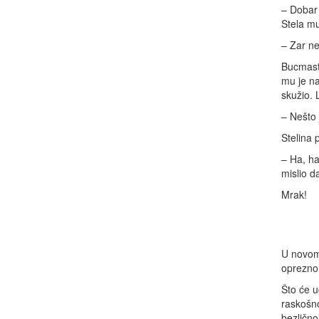
– Dobar 
Stela mu
– Zar ne
Bucmasti
mu je na 
skužio. 
– Nešto 
Stelina 
– Ha, ha
mislio d
Mrak!
U novom 
oprezno 
Što će u
raskošno
bezlično