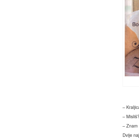
– Kralji
– Misliš
– Znam –
Dvije na