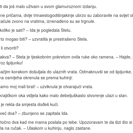
ti da još malo uživam u svom glamuroznom izdanju.
ne pričama, dvije trinaestogodišnjakinje ubrzo su zaboravile na svijet 
ačule zvono na vratima, iznenađeno su se trgnule.
koliko je sati? – Ida je pogledala Stelu.
 to mogao biti? – uzvratila je prestrašeno Stela.
i otvoriti?
akva? – Stela je tjeskobnim pokretom ovila ruke oko ramena. – Hajde, p
roz špijunku!
ačjim korakom došuljala do ulaznih vrata. Odmaknuvši se od špijunke,
a osmijeha okrenula se prema kuhinji:
samo moj mali brat! – uzviknula je otvarajući vrata.
 krajičkom oka vidjela kako malo debeljuškasto stvorenje ulazi u stan.
e rekla da smjesta dođeš kući.
 već dva? – zbunjeno se zapitala Ida.
e točno dva kad me mama poslala po tebe. Upozoravam te da šizi što si
la na ručak. – Ulaskom u kuhinju, naglo zastane.