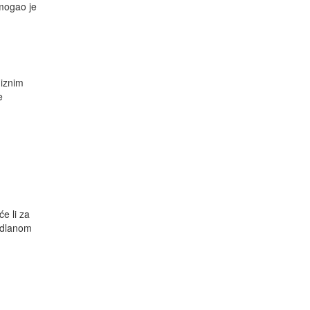
omogao je
miznim
e
će li za
 dlanom