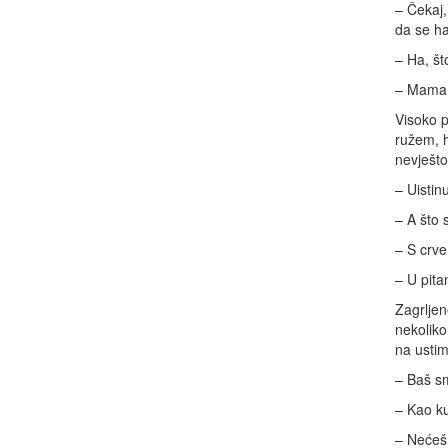
– Čekaj,
da se hal
– Ha, št
– Mama b
Visoko p
ružem, h
nevješto 
– Uistin
– A što 
– S crve
– U pita
Zagrljen
nekoliko
na ustim
– Baš sm
– Kao ku
– Nećeš 