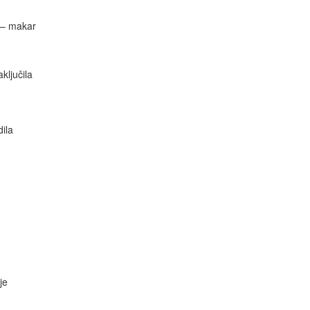
e – makar
ključila
ila
je