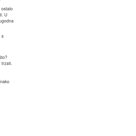
 ostalo
i. U
eugodna
 s
što?
trzati.
dnako