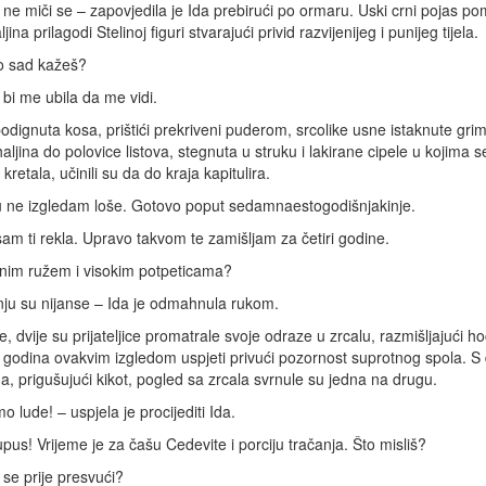
 ne miči se – zapovjedila je Ida prebirući po ormaru. Uski crni pojas p
jina prilagodi Stelinoj figuri stvarajući privid razvijenijeg i punijeg tijela.
o sad kažeš?
i me ubila da me vidi.
odignuta kosa, prištići prekriveni puderom, srcolike usne istaknute gri
aljina do polovice listova, stegnuta u struku i lakirane cipele u kojima s
kretala, učinili su da do kraja kapitulira.
u ne izgledam loše. Gotovo poput sedamnaestogodišnjakinje.
sam ti rekla. Upravo takvom te zamišljam za četiri godine.
nim ružem i visokim potpeticama?
nju su nijanse – Ida je odmahnula rukom.
e, dvije su prijateljice promatrale svoje odraze u zrcalu, razmišljajući ho
 godina ovakvim izgledom uspjeti privući pozornost suprotnog spola. S
a, prigušujući kikot, pogled sa zrcala svrnule su jedna na drugu.
o lude! – uspjela je procijediti Ida.
pus! Vrijeme je za čašu Cedevite i porciju tračanja. Što misliš?
se prije presvući?