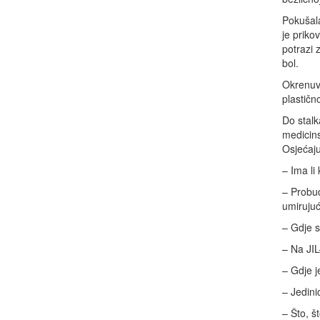
Pokušala
je priko
potrazi
bol.
Okrenuvš
plastičn
Do stalk
medicin
Osjećaju
– Ima li
– Probud
umirujuće
– Gdje 
– Na JIL
– Gdje j
– Jedini
– Što, š