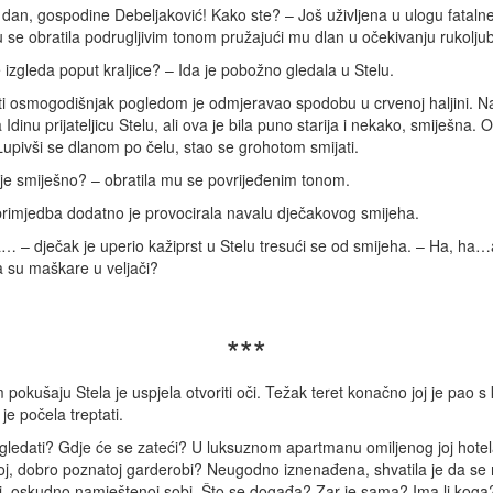
dan, gospodine Debeljaković! Kako ste? – Još uživljena u ulogu fataln
 se obratila podrugljivim tonom pružajući mu dlan u očekivanju rukolju
 izgleda poput kraljice? – Ida je pobožno gledala u Stelu.
 osmogodišnjak pogledom je odmjeravao spodobu u crvenoj haljini. Na
Idinu prijateljicu Stelu, ali ova je bila puno starija i nekako, smiješna. 
Lupivši se dlanom po čelu, stao se grohotom smijati.
je smiješno? – obratila mu se povrijeđenim tonom.
primjedba dodatno je provocirala navalu dječakovog smijeha.
… – dječak je uperio kažiprst u Stelu tresući se od smijeha. – Ha, ha…
a su maškare u veljači?
***
pokušaju Stela je uspjela otvoriti oči. Težak teret konačno joj je pao s
je počela treptati.
gledati? Gdje će se zateći? U luksuznom apartmanu omiljenog joj hotela 
j, dobro poznatoj garderobi? Neugodno iznenađena, shvatila je da se 
j, oskudno namještenoj sobi. Što se događa? Zar je sama? Ima li koga