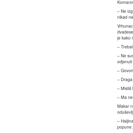
Komarov
– Ne izg
nikad ne
Vrhunac 
dvadeset
je kako 
– Trebala
– Ne sum
odjenuti
– Govori
– Draga 
– Misli
– Ma ne,
Makar nij
oduševlj
– Haljin
popune. 