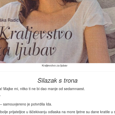
Kraljevstvo za ljubav
Silazak s trona
ca! Majke mi, nitko ti ne bi dao manje od sedamnaest.
?
 samouvjereno je potvrdila Ida.
jbolje prijateljice u iščekivanju odlaska na more ljetne su dane kratile u