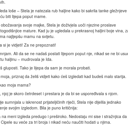
ih.
leda loše – Stela je natezala rub haljine kako bi sakrila tanke gležnjev
ću biti lijepa poput mame.
obožavanja svoje majke, Stela je doživjela uoči njezine proslave
ogodišnjice mature. Kad ju je ugledala u prekrasnoj haljini boje vina, za
ima najljepšu mamu na svijetu.
 si je vidjeti! Za ne prepoznati!
njam. Ali da se ne nadaš postati lijepom poput nje, nikad se ne bi usud
 tu haljinu – mudrovala je Ida.
š gluposti. Tako je lijepa da sam je morala probati.
moja, priznaj da želiš vidjeti kako ćeš izgledati kad budeš malo starija.
š kao moja mama?
 njoj je skoro četrdeset i prestara je da bi se uspoređivala s njom.
e sumnjala u iskrenost prijateljičinih riječi, Stela nije dijelila jednako
enje svojim izgledom. Bila je puno kritičnija:
a na meni izgleda predugo i preširoko. Nedostaju mi sise i stražnjica da 
Cipele su veće za tri broja i nikad neću naučiti hodati u njima.