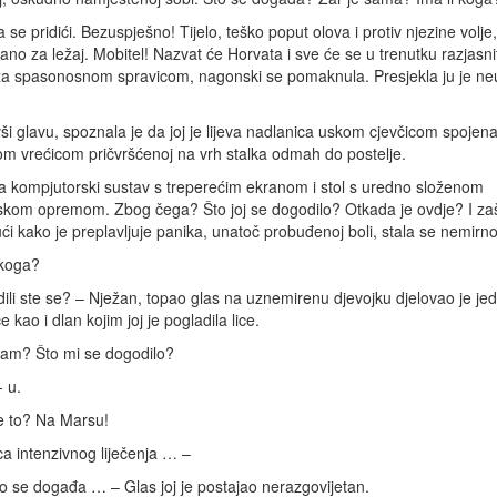
 se pridići. Bezuspješno! Tijelo, teško poput olova i protiv njezine volje,
vano za ležaj. Mobitel! Nazvat će Horvata i sve će se u trenutku razjasnit
 za spasonosnom spravicom, nagonski se pomaknula. Presjekla ju je n
i glavu, spoznala je da joj je lijeva nadlanica uskom cjevčicom spojena
om vrećicom pričvršćenoj na vrh stalka odmah do postelje.
a kompjutorski sustav s treperećim ekranom i stol s uredno složenom
skom opremom. Zbog čega? Što joj se dogodilo? Otkada je ovdje? I za
ći kako je preplavljuje panika, unatoč probuđenoj boli, stala se nemirno 
 koga?
ili ste se? – Nježan, topao glas na uznemirenu djevojku djelovao je je
 kao i dlan kojim joj je pogladila lice.
sam? Što mi se dogodilo?
- u.
e to? Na Marsu!
ca intenzivnog liječenja … –
to se događa … – Glas joj je postajao nerazgovijetan.