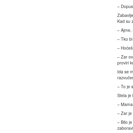
– Dopus
Zabavlje
Kad su z
– Ajme, 
– Tko bi
– Hoćeš l
– Zar ov
proviri k
Ida se m
razvučen
– To je 
Stela je
– Mama j
– Zar je
– Bilo j
zaboravi