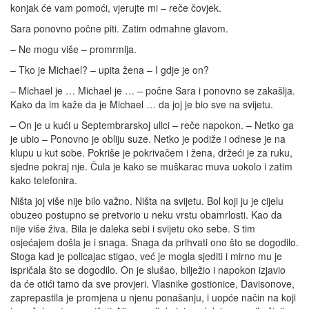
konjak će vam pomoći, vjerujte mi – reče čovjek.
Sara ponovno počne piti. Zatim odmahne glavom.
– Ne mogu više – promrmlja.
– Tko je Michael? – upita žena – I gdje je on?
– Michael je … Michael je … – počne Sara i ponovno se zakašlja.
Kako da im kaže da je Michael … da joj je bio sve na svijetu.
– On je u kući u Septembrarskoj ulici – reče napokon. – Netko ga
je ubio – Ponovno je obliju suze. Netko je podiže i odnese je na
klupu u kut sobe. Pokriše je pokrivačem i žena, držeći je za ruku,
sjedne pokraj nje. Čula je kako se muškarac muva uokolo i zatim
kako telefonira.
Ništa joj više nije bilo važno. Ništa na svijetu. Bol koji ju je cijelu
obuzeo postupno se pretvorio u neku vrstu obamrlosti. Kao da
nije više živa. Bila je daleka sebi i svijetu oko sebe. S tim
osjećajem došla je i snaga. Snaga da prihvati ono što se dogodilo.
Stoga kad je policajac stigao, već je mogla sjediti i mirno mu je
ispričala što se dogodilo. On je slušao, bilježio i napokon izjavio
da će otići tamo da sve provjeri. Vlasnike gostionice, Davisonove,
zaprepastila je promjena u njenu ponašanju, i uopće način na koji