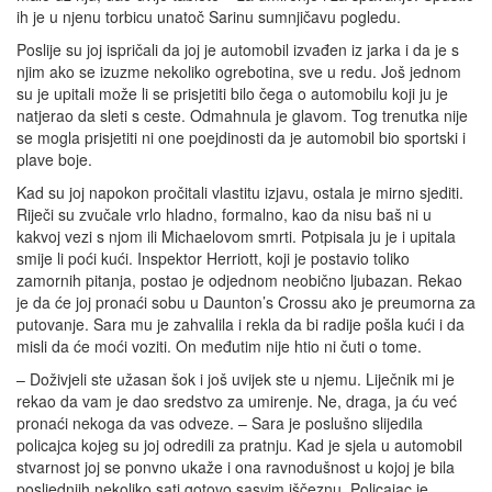
ih je u njenu torbicu unatoč Sarinu sumnjičavu pogledu.
Poslije su joj ispričali da joj je automobil izvađen iz jarka i da je s
njim ako se izuzme nekoliko ogrebotina, sve u redu. Još jednom
su je upitali može li se prisjetiti bilo čega o automobilu koji ju je
natjerao da sleti s ceste. Odmahnula je glavom. Tog trenutka nije
se mogla prisjetiti ni one poejdinosti da je automobil bio sportski i
plave boje.
Kad su joj napokon pročitali vlastitu izjavu, ostala je mirno sjediti.
Riječi su zvučale vrlo hladno, formalno, kao da nisu baš ni u
kakvoj vezi s njom ili Michaelovom smrti. Potpisala ju je i upitala
smije li poći kući. Inspektor Herriott, koji je postavio toliko
zamornih pitanja, postao je odjednom neobično ljubazan. Rekao
je da će joj pronaći sobu u Daunton’s Crossu ako je preumorna za
putovanje. Sara mu je zahvalila i rekla da bi radije pošla kući i da
misli da će moći voziti. On međutim nije htio ni čuti o tome.
– Doživjeli ste užasan šok i još uvijek ste u njemu. Liječnik mi je
rekao da vam je dao sredstvo za umirenje. Ne, draga, ja ću već
pronaći nekoga da vas odveze. – Sara je poslušno slijedila
policajca kojeg su joj odredili za pratnju. Kad je sjela u automobil
stvarnost joj se ponvno ukaže i ona ravnodušnost u kojoj je bila
posljednjih nekoliko sati gotovo sasvim iščeznu. Policajac je