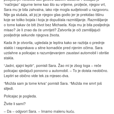
“načinjao” sigurne teme kao što su vrijeme, proljeće, njegov vrt,
Sara mu je bila zahvalna, iako nije mogla sudjelovati u razgovoru.
Nije ga slušala, ali joj je njegov glas godio jer je prekidao tišinu
koje se toliko bojala i koja je dopuštala razmišljanje. Razmišljanje
o tome kakav će biti život bez Michaela. Koja mu je bila posljednja
misao? Je li znao da će umrijeti? Zatvorila je oči zamišljajući
posljednje sekunde njegova života.
Kada ih je otvorila, ugledala je leptira kako se razbija o prednje
staklo i rasprskava u sitne komadiće pred njenim očima. Sara
uzdahne a policajac s razumijevanjem zaustavi automobil i obriše
stakla.
“Jadni, sjajni leptir”, pomisli Sara. Žao mi je zbog toga – reče
policajac sjedajući ponovno u automobil. – To je doista neobično.
Leptiri se obično vide tek za mjesec-dva.
“Možda sam ja tome kriva” pomisli Sara. “Možda me smrt još
slijedi.
Policajac je pogleda.
Živite li sami?
– Da – odgvori Sara. – Imamo malenu kuću.