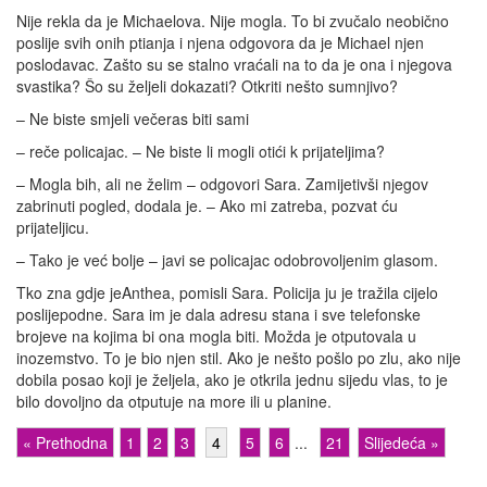
Nije rekla da je Michaelova. Nije mogla. To bi zvučalo neobično
poslije svih onih ptianja i njena odgovora da je Michael njen
poslodavac. Zašto su se stalno vraćali na to da je ona i njegova
svastika? Šo su željeli dokazati? Otkriti nešto sumnjivo?
– Ne biste smjeli večeras biti sami
– reče policajac. – Ne biste li mogli otići k prijateljima?
– Mogla bih, ali ne želim – odgovori Sara. Zamijetivši njegov
zabrinuti pogled, dodala je. – Ako mi zatreba, pozvat ću
prijateljicu.
– Tako je već bolje – javi se policajac odobrovoljenim glasom.
Tko zna gdje jeAnthea, pomisli Sara. Policija ju je tražila cijelo
poslijepodne. Sara im je dala adresu stana i sve telefonske
brojeve na kojima bi ona mogla biti. Možda je otputovala u
inozemstvo. To je bio njen stil. Ako je nešto pošlo po zlu, ako nije
dobila posao koji je željela, ako je otkrila jednu sijedu vlas, to je
bilo dovoljno da otputuje na more ili u planine.
« Prethodna
1
2
3
4
5
6
...
21
Slijedeća »