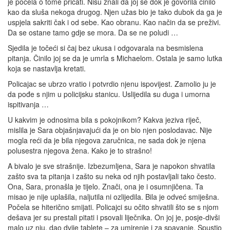
je počela o tome pričati. Nisu znali da joj se dok je govorila činilo
kao da sluša nekoga drugog. Njen užas bio je tako dubok da ga je
uspjela sakriti čak i od sebe. Kao obranu. Kao način da se preživi.
Da se ostane tamo gdje se mora. Da se ne poludi …
Sjedila je točeći si čaj bez ukusa i odgovarala na besmislena
pitanja. Činilo joj se da je umrla s Michaelom. Ostala je samo lutka
koja se nastavlja kretati.
Policajac se ubrzo vratio i potvrdio njenu ispovijest. Zamolio ju je
da pođe s njim u policijsku stanicu. Uslijedila su duga i umorna
ispitivanja …
U kakvim je odnosima bila s pokojnikom? Kakva jeziva riječ,
mislila je Sara objašnjavajući da je on bio njen poslodavac. Nije
mogla reći da je bila njegova zaručnica, ne sada dok je njena
polusestra njegova žena. Kako je to strašno!
A bivalo je sve strašnije. Izbezumljena, Sara je napokon shvatila
zašto sva ta pitanja i zašto su neka od njih postavljali tako često.
Ona, Sara, pronašla je tijelo. Znači, ona je i osumnjičena. Ta
misao je nije uplašila, naljutila ni ozlijedila. Bila je odveć smiješna.
Počela se hiterično smijati. Policajci su očito shvatili što se s njom
dešava jer su prestali pitati i psovali liječnika. On joj je, posje-divši
malo uz nju, dao dvije tablete – za umirenje i za spavanje. Spustio