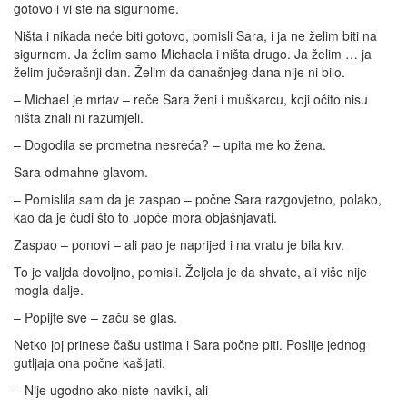
gotovo i vi ste na sigurnome.
Ništa i nikada neće biti gotovo, pomisli Sara, i ja ne želim biti na
sigurnom. Ja želim samo Michaela i ništa drugo. Ja želim … ja
želim jučerašnji dan. Želim da današnjeg dana nije ni bilo.
– Michael je mrtav – reče Sara ženi i muškarcu, koji očito nisu
ništa znali ni razumjeli.
– Dogodila se prometna nesreća? – upita me ko žena.
Sara odmahne glavom.
– Pomislila sam da je zaspao – počne Sara razgovjetno, polako,
kao da je čudi što to uopće mora objašnjavati.
Zaspao – ponovi – ali pao je naprijed i na vratu je bila krv.
To je valjda dovoljno, pomisli. Željela je da shvate, ali više nije
mogla dalje.
– Popijte sve – začu se glas.
Netko joj prinese čašu ustima i Sara počne piti. Poslije jednog
gutljaja ona počne kašljati.
– Nije ugodno ako niste navikli, ali